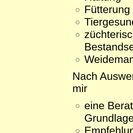
Fütterung
Tiergesund
züchterisc
Bestands
Weidema
Nach Auswer
mir
eine Bera
Grundlage
Empfehlun